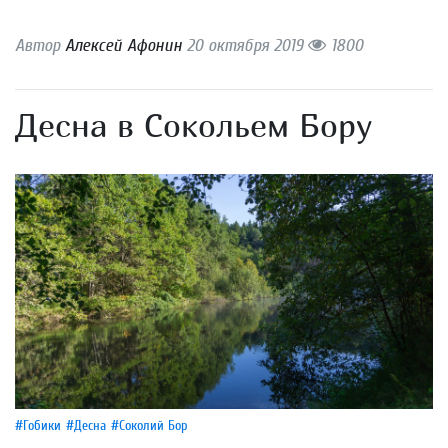
Автор
Алексей Афонин
20 октября 2019
1800
Десна в Сокольем Бору
#Гобики
#Десна
#Соколий Бор