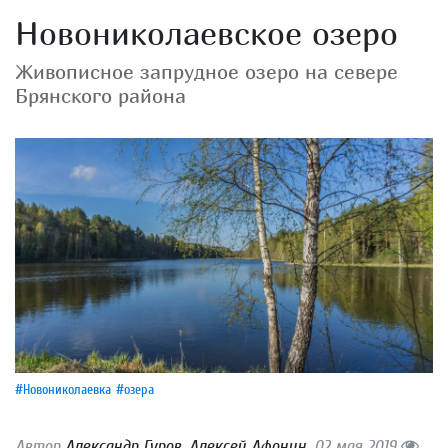
Новониколаевское озеро
Живописное запрудное озеро на севере
Брянского района
#Новониколаевка
#озера
Автор
Александр Гуров
,
Алексей Афонин
, 02 мая 2019