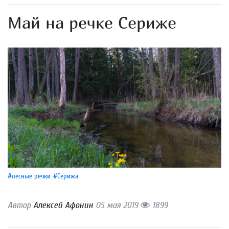
Май на речке Сериже
#лесные речки
#Серижа
Автор
Алексей Афонин
05 мая 2019
1899