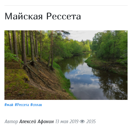
Майская Рессета
#май
#Рессета
#сплав
Автор
Алексей Афонин
13 мая 2019
2035