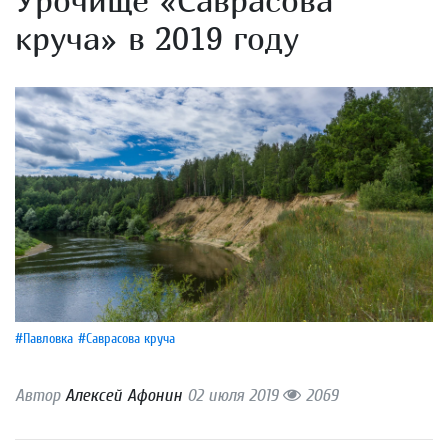
круча» в 2019 году
#Павловка
#Саврасова круча
Автор
Алексей Афонин
02 июля 2019
2069