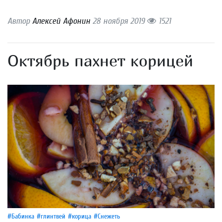
Автор
Алексей Афонин
28 ноября 2019
1521
Октябрь пахнет корицей
#Бабинка
#глинтвей
#корица
#Снежеть