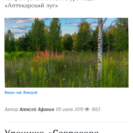
«Аптекарский луг»
#иван-чай
#кипрей
Автор
Алексей Афонин
09 июля 2019
1863
Урочище «Саврасова