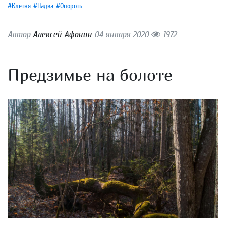
#Клетня
#Надва
#Опороть
Автор
Алексей Афонин
04 января 2020
1972
Предзимье на болоте