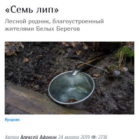
«Семь лип»
Лесной родник, благоустроенный
жителями Белых Берегов
#родник
Автор
Алексей Афонин
24 марта 2019
2736