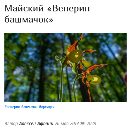
Майский «Венерин
башмачок»
#венерин башмачок
#орхидеи
Автор
Алексей Афонин
26 мая 2019
2038