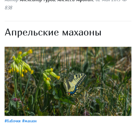
838
Апрельские махаоны
#бабочки
#махаон