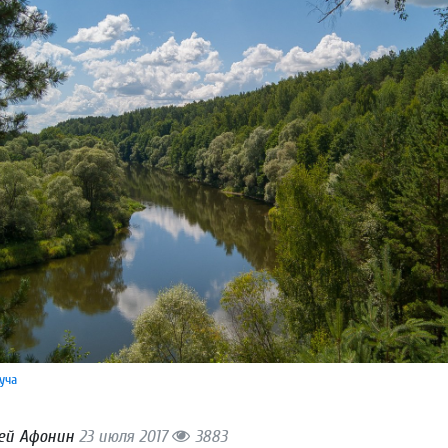
уча
ей Афонин
23 июля 2017
3883