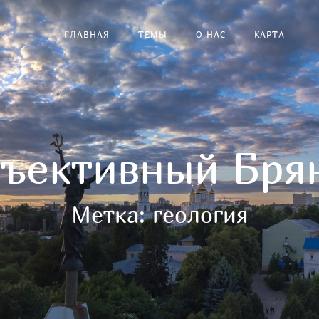
ГЛАВНАЯ
ТЕМЫ
О НАС
КАРТА
ъективный Бря
Метка:
геология