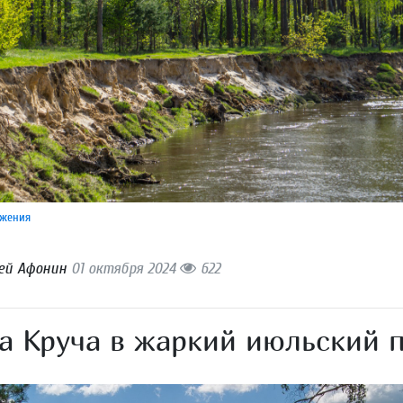
жения
ей Афонин
01 октября 2024
622
а Круча в жаркий июльский 