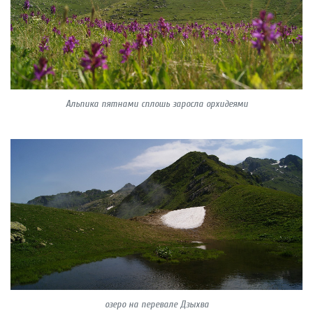
Альпика пятнами сплошь заросла орхидеями
озеро на перевале Дзыхва