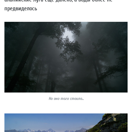
предвиделось
Но оно того стоило...