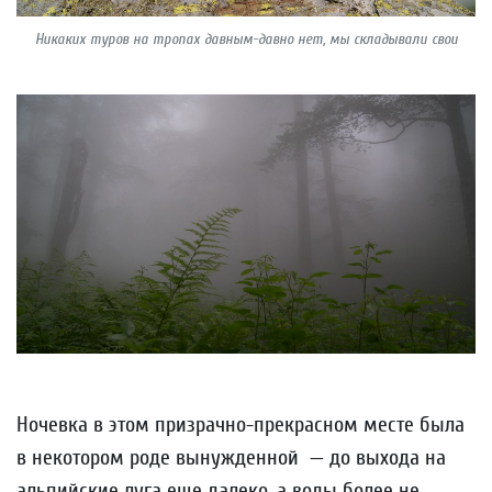
Никаких туров на тропах давным-давно нет, мы складывали свои
Ночевка в этом призрачно-прекрасном месте была
в некотором роде вынужденной — до выхода на
альпийские луга еще далеко, а воды более не