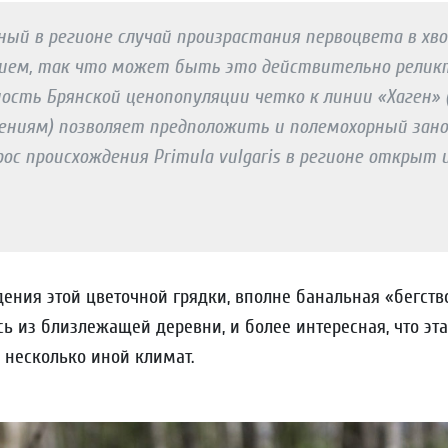
ный в регионе случай произрастания первоцвета в хв
лием, так что может быть это действительно реликт
ность Брянской ценопопуляции четко к линии «Хаген»
лениям) позволяет предположить и полемохорный зано
рос происхождения Primula vulgaris в регионе открыт
дения этой цветочной грядки, вполне банальная «бегств
сь из близлежащей деревни, и более интересная, что эта
 несколько иной климат.