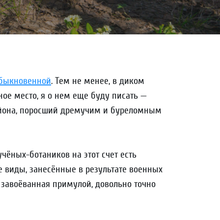
быкновенной
. Тем не менее, в диком
ное место, я о нем еще буду писать —
айона, поросший дремучим и буреломным
учёных-ботаников на этот счет есть
е виды, занесённые в результате военных
о завоёванная примулой, довольно точно