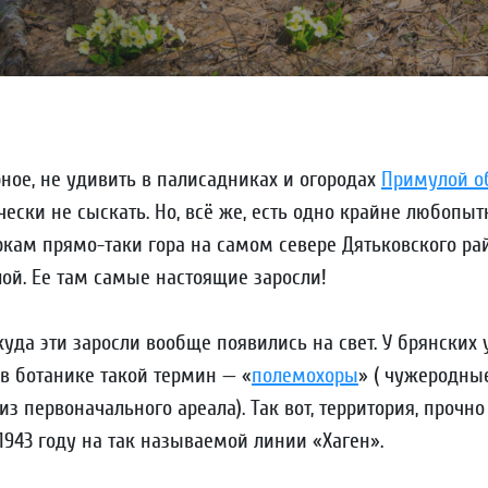
ное, не удивить в палисадниках и огородах
Примулой о
чески не сыскать. Но, всё же, есть одно крайне любопыт
кам прямо-таки гора на самом севере Дятьковского р
ой. Ее там самые настоящие заросли!
куда эти заросли вообще появились на свет. У брянских 
 в ботанике такой термин — «
полемохоры
» ( чужеродны
из первоначального ареала). Так вот, территория, прочн
1943 году на так называемой линии «Хаген».